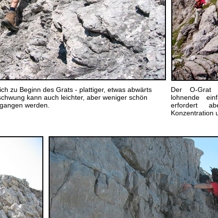
eich zu Beginn des Grats - plattiger, etwas abwärts
Der O-Grat d
fschwung kann auch leichter, aber weniger schön
lohnende ein
umgangen werden.
erfordert a
Konzentration u